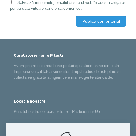
Salvează-mi numele, emailul și site-ul web în acest navigator
pentru data viitoare când o să comentez.
Curatatorie haine Pitesti
Avem printre cele mai bune preturi spalatorie haine din piata.
Impreuna cu calitatea serviciilor, timpul redus de asteptare si
colectarea gratuita atingem cele mai exigente standarde.
Locatia noastra
Punctul nostru de lucru este: Str Razboieni nr 6G